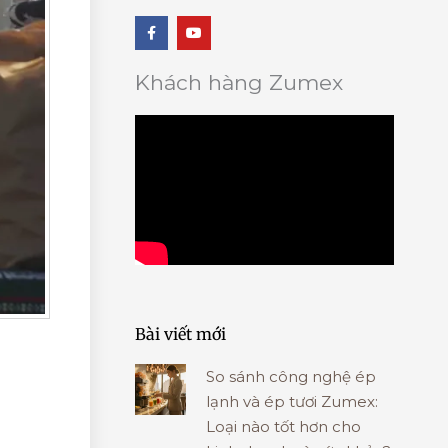
F
Y
a
o
c
u
e
t
b
u
Khách hàng Zumex
o
b
o
e
k
-
f
Bài viết mới
So sánh công nghệ ép
lạnh và ép tươi Zumex:
Loại nào tốt hơn cho