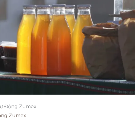
 Tự Động Zumex
Động Zumex