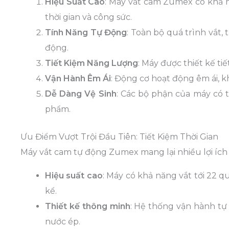
Hiệu Suất Cao
: Máy vắt cam Zumex có khả 
thời gian và công sức.
Tính Năng Tự Động
: Toàn bộ quá trình vắt,
động.
Tiết Kiệm Năng Lượng
: Máy được thiết kế ti
Vận Hành Êm Ái
: Động cơ hoạt động êm ái, k
Dễ Dàng Vệ Sinh
: Các bộ phận của máy có t
phẩm.
Ưu Điểm Vượt Trội Đầu Tiên: Tiết Kiệm Thời Gian
Máy vắt cam tự động Zumex mang lại nhiều lợi ích 
Hiệu suất cao
: Máy có khả năng vắt tới 22 
kể.
Thiết kế thông minh
: Hệ thống vận hành tự 
nước ép.