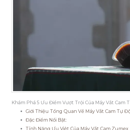
Khám Phá 5 Ưu Điểm Vượt Trội Của Máy Vắt Cam
Giới Thiệu Tổng Quan Về Máy Vắt Cam Tự 
Đặc Điểm Nổi Bật:
Tính Năng Ưu Việt Của Máy Vắt Cam Zumex