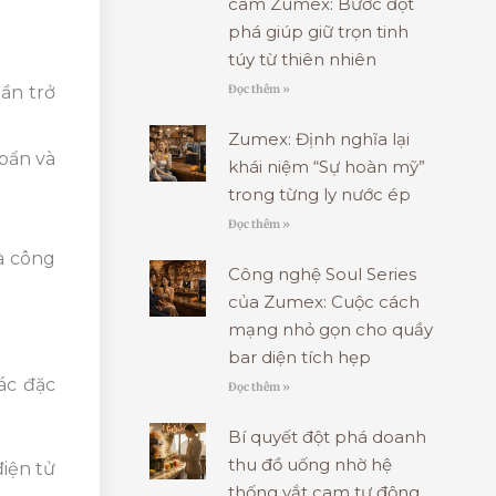
cam Zumex: Bước đột
phá giúp giữ trọn tinh
túy từ thiên nhiên
Đọc thêm »
ần trở
Zumex: Định nghĩa lại
bẩn và
khái niệm “Sự hoàn mỹ”
trong từng ly nước ép
Đọc thêm »
à công
Công nghệ Soul Series
của Zumex: Cuộc cách
mạng nhỏ gọn cho quầy
bar diện tích hẹp
ác đặc
Đọc thêm »
Bí quyết đột phá doanh
thu đồ uống nhờ hệ
điện tử
thống vắt cam tự động