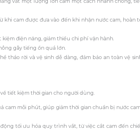
năng vắt một lượng lớn cam một cách nhanh chóng, tiế
 từ khi cam được đưa vào đến khi nhận nước cam, hoàn t
ết kiệm điện năng, giảm thiểu chi phí vận hành.
hông gây tiếng ồn quá lớn.
hể tháo rời và vệ sinh dễ dàng, đảm bảo an toàn vệ sin
về tiết kiệm thời gian cho người dùng.
quả cam mỗi phút, giúp giảm thời gian chuẩn bị nước ca
động tối ưu hóa quy trình vắt, từ việc cắt cam đến chi