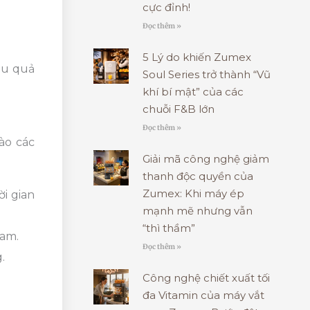
cực đỉnh!
Đọc thêm »
5 Lý do khiến Zumex
ệu quả
Soul Series trở thành “Vũ
khí bí mật” của các
chuỗi F&B lớn
Đọc thêm »
ào các
Giải mã công nghệ giảm
thanh độc quyền của
Zumex: Khi máy ép
ời gian
mạnh mẽ nhưng vẫn
“thì thầm”
cam.
Đọc thêm »
.
Công nghệ chiết xuất tối
đa Vitamin của máy vắt