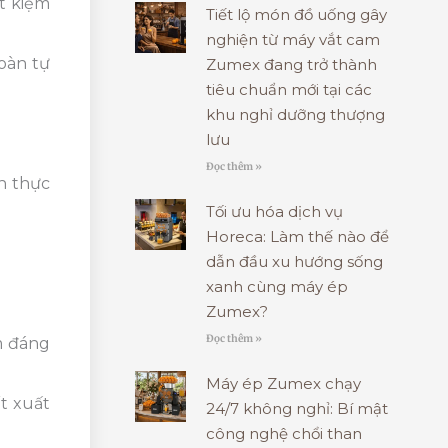
t kiệm
Tiết lộ món đồ uống gây
nghiện từ máy vắt cam
oàn tự
Zumex đang trở thành
tiêu chuẩn mới tại các
khu nghỉ dưỡng thượng
lưu
Đọc thêm »
h thực
Tối ưu hóa dịch vụ
Horeca: Làm thế nào để
dẫn đầu xu hướng sống
xanh cùng máy ép
Zumex?
Đọc thêm »
m đáng
Máy ép Zumex chạy
ết xuất
24/7 không nghỉ: Bí mật
công nghệ chổi than