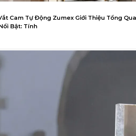
Vắt Cam Tự Động Zumex Giới Thiệu Tổng Qu
ổi Bật: Tính