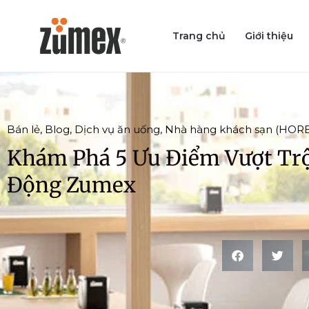
Skip
to
Trang chủ
Giới thiệu
content
Bán lẻ
,
Blog
,
Dịch vụ ăn uống
,
Nhà hàng khách sạn (HOR
Khám Phá 5 Ưu Điểm Vượt Trộ
Động Zumex