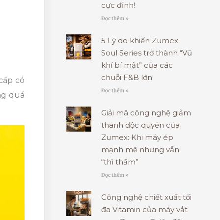
cực đỉnh!
Đọc thêm »
5 Lý do khiến Zumex
Soul Series trở thành “Vũ
khí bí mật” của các
chuỗi F&B lớn
cấp có
Đọc thêm »
ng quá
Giải mã công nghệ giảm
thanh độc quyền của
Zumex: Khi máy ép
mạnh mẽ nhưng vẫn
“thì thầm”
Đọc thêm »
Công nghệ chiết xuất tối
đa Vitamin của máy vắt