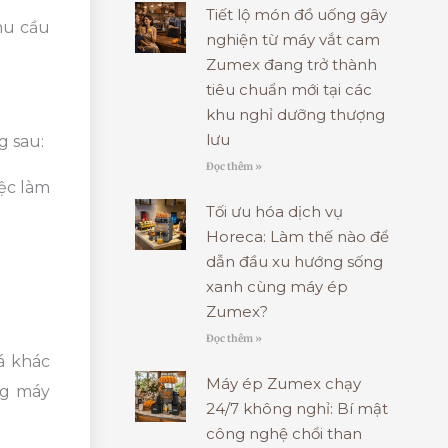
Tiết lộ món đồ uống gây
hu cầu
nghiện từ máy vắt cam
Zumex đang trở thành
tiêu chuẩn mới tại các
khu nghỉ dưỡng thượng
lưu
g sau:
Đọc thêm »
ệc làm
Tối ưu hóa dịch vụ
Horeca: Làm thế nào để
dẫn đầu xu hướng sống
xanh cùng máy ép
Zumex?
Đọc thêm »
á khác
Máy ép Zumex chạy
ng máy
24/7 không nghỉ: Bí mật
công nghệ chổi than