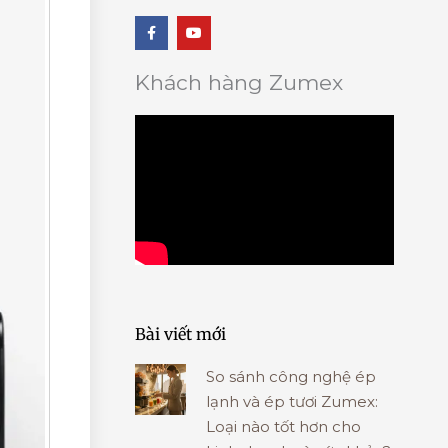
F
Y
a
o
c
u
e
t
b
u
Khách hàng Zumex
o
b
o
e
k
-
f
Bài viết mới
So sánh công nghệ ép
lạnh và ép tươi Zumex:
Loại nào tốt hơn cho