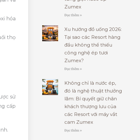
Zumex
Đọc thêm »
xi hóa
Xu hướng đồ uống 2026:
Tại sao các Resort hàng
ổi thọ
đầu không thể thiếu
công nghệ ép tươi
Zumex?
Đọc thêm »
Không chỉ là nước ép,
đó là nghệ thuật thưởng
ược sử
lãm: Bí quyết giữ chân
ng cấp
khách thượng lưu của
các Resort với máy vắt
cam Zumex
nh.
Đọc thêm »