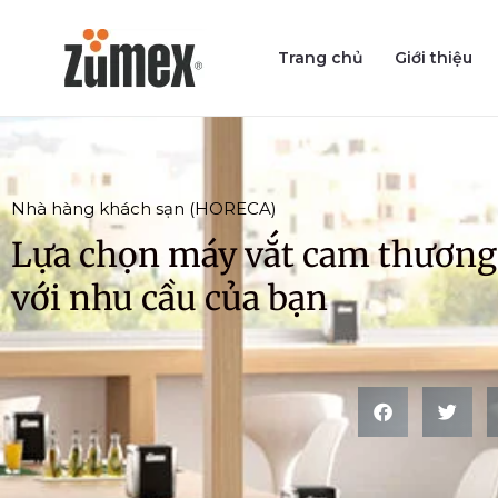
Skip
to
Trang chủ
Giới thiệu
content
Nhà hàng khách sạn (HORECA)
Lựa chọn máy vắt cam thươn
với nhu cầu của bạn