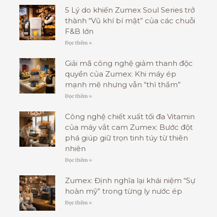
5 Lý do khiến Zumex Soul Series trở
thành “Vũ khí bí mật” của các chuỗi
F&B lớn
Đọc thêm »
Giải mã công nghệ giảm thanh độc
quyền của Zumex: Khi máy ép
mạnh mẽ nhưng vẫn “thì thầm”
Đọc thêm »
Công nghệ chiết xuất tối đa Vitamin
của máy vắt cam Zumex: Bước đột
phá giúp giữ trọn tinh túy từ thiên
nhiên
Đọc thêm »
Zumex: Định nghĩa lại khái niệm “Sự
hoàn mỹ” trong từng ly nước ép
Đọc thêm »