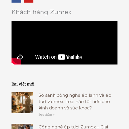
c
u
e
t
b
u
Khách hàng Zumex
o
b
o
e
k
-
f
Bài viết mới
So sánh công nghệ ép lạnh và ép
tươi Zumex: Loại nào tốt hơn cho
kinh doanh và sức khỏe?
Đọc thêm »
Công nghệ ép tươi Zumex – Giải