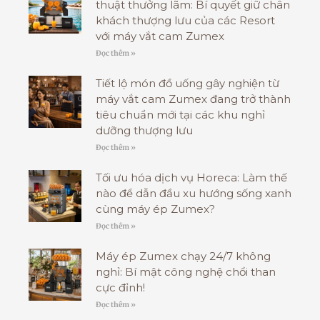
thuật thưởng lãm: Bí quyết giữ chân
khách thượng lưu của các Resort
với máy vắt cam Zumex
Đọc thêm »
Tiết lộ món đồ uống gây nghiện từ
máy vắt cam Zumex đang trở thành
tiêu chuẩn mới tại các khu nghỉ
dưỡng thượng lưu
Đọc thêm »
Tối ưu hóa dịch vụ Horeca: Làm thế
nào để dẫn đầu xu hướng sống xanh
cùng máy ép Zumex?
Đọc thêm »
Máy ép Zumex chạy 24/7 không
nghỉ: Bí mật công nghệ chổi than
cực đỉnh!
Đọc thêm »