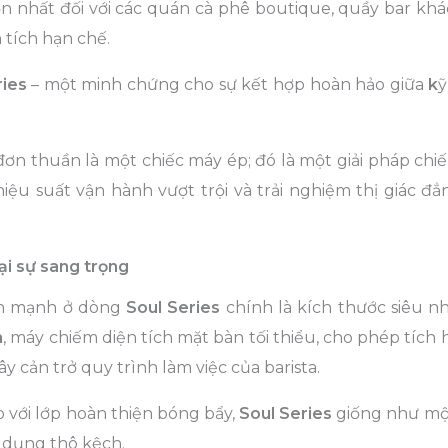
ớn nhất đối với các quán cà phê boutique, quầy bar khá
 tích hạn chế.
ries
– một minh chứng cho sự kết hợp hoàn hảo giữa
k
ỹ
ơn thuần là một chiếc máy ép; đó là một giải pháp chiế
ệu suất vận hành vượt trội và trải nghiệm thị giác đẳ
lại sự sang trọng
ấn mạnh ở dòng
Soul Series
chính là kích thước siêu n
m
, máy chiếm diện tích mặt bàn tối thiểu, cho phép tích
 cản trở quy trình làm việc của barista.
p với lớp hoàn thiện bóng bẩy,
Soul Series
giống như m
a dụng thô kệch.