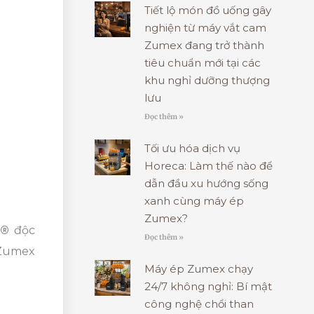
Tiết lộ món đồ uống gây
nghiện từ máy vắt cam
Zumex đang trở thành
tiêu chuẩn mới tại các
khu nghỉ dưỡng thượng
lưu
Đọc thêm »
Tối ưu hóa dịch vụ
Horeca: Làm thế nào để
dẫn đầu xu hướng sống
xanh cùng máy ép
Zumex?
m®
độc
Đọc thêm »
 Zumex
Máy ép Zumex chạy
24/7 không nghỉ: Bí mật
công nghệ chổi than