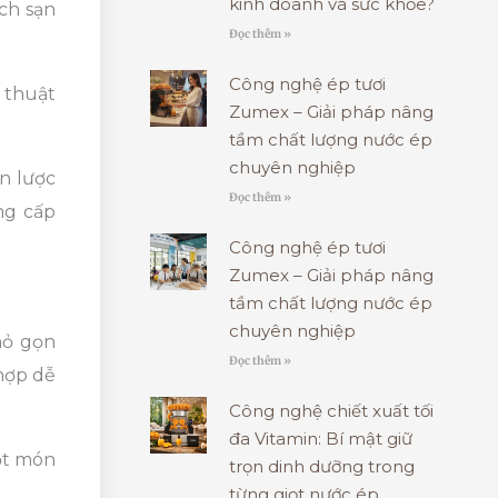
kinh doanh và sức khỏe?
ch sạn
Đọc thêm »
Công nghệ ép tươi
 thuật
Zumex – Giải pháp nâng
tầm chất lượng nước ép
chuyên nghiệp
n lược
Đọc thêm »
ng cấp
Công nghệ ép tươi
Zumex – Giải pháp nâng
tầm chất lượng nước ép
chuyên nghiệp
hỏ gọn
Đọc thêm »
 hợp dễ
Công nghệ chiết xuất tối
đa Vitamin: Bí mật giữ
ột món
trọn dinh dưỡng trong
từng giọt nước ép