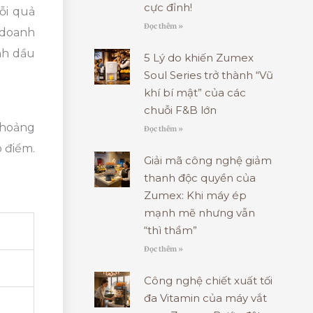
cực đỉnh!
ỗi quả
Đọc thêm »
 doanh
inh dầu
5 Lý do khiến Zumex
Soul Series trở thành “Vũ
khí bí mật” của các
chuỗi F&B lớn
khoảng
Đọc thêm »
o điểm.
Giải mã công nghệ giảm
thanh độc quyền của
Zumex: Khi máy ép
mạnh mẽ nhưng vẫn
“thì thầm”
Đọc thêm »
Công nghệ chiết xuất tối
đa Vitamin của máy vắt