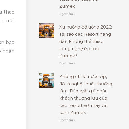
Zumex
g thao
Đọc thêm »
nh mẽ,
Xu hướng đồ uống 2026:
Tại sao các Resort hàng
đầu không thể thiếu
ơn bao
công nghệ ép tươi
ạo nhân
Zumex?
Đọc thêm »
Không chỉ là nước ép,
đó là nghệ thuật thưởng
lãm: Bí quyết giữ chân
khách thượng lưu của
các Resort với máy vắt
cam Zumex
Đọc thêm »