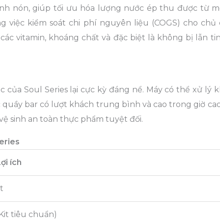
ình nón, giúp tối ưu hóa lượng nước ép thu được từ m
ng việc kiểm soát chi phí nguyên liệu (COGS) cho chủ
các vitamin, khoáng chất và đặc biệt là không bị lẫn t
 của Soul Series lại cực kỳ đáng nể. Máy có thể xử lý 
 quầy bar có lượt khách trung bình và cao trong giờ ca
vệ sinh an toàn thực phẩm tuyệt đối.
eries
ợi ích
t
Kit tiêu chuẩn)