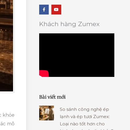
F
Y
a
o
c
u
e
t
b
u
Khách hàng Zumex
o
b
o
e
k
-
f
Bài viết mới
So sánh công nghệ ép
c khỏe
lạnh và ép tươi Zumex:
Loại nào tốt hơn cho
các mô