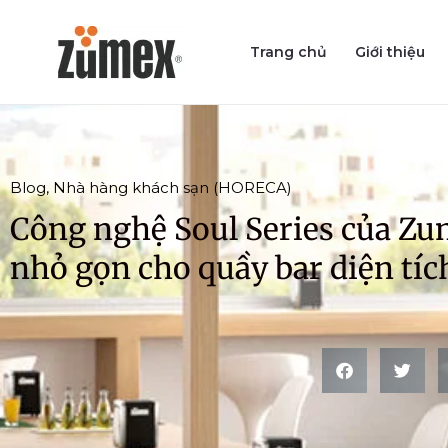
Skip
to
Trang chủ
Giới thiệu
content
Blog
,
Nhà hàng khách sạn (HORECA)
Công nghệ Soul Series của Z
nhỏ gọn cho quầy bar diện tíc