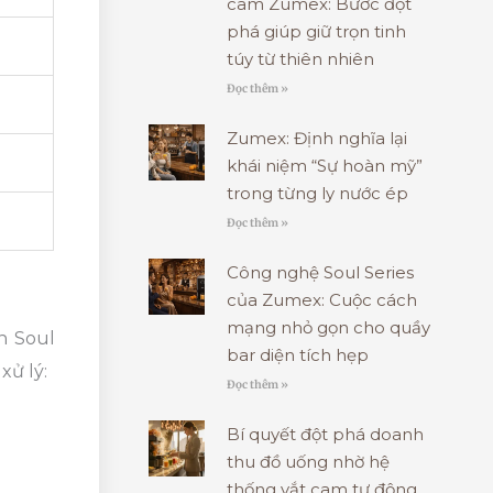
cam Zumex: Bước đột
phá giúp giữ trọn tinh
túy từ thiên nhiên
Đọc thêm »
Zumex: Định nghĩa lại
khái niệm “Sự hoàn mỹ”
trong từng ly nước ép
Đọc thêm »
Công nghệ Soul Series
của Zumex: Cuộc cách
mạng nhỏ gọn cho quầy
n Soul
bar diện tích hẹp
xử lý:
Đọc thêm »
Bí quyết đột phá doanh
thu đồ uống nhờ hệ
thống vắt cam tự động