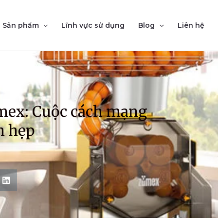
Sản phẩm
Lĩnh vực sử dụng
Blog
Liên hệ
umex: Cuộc cách mạng
h hẹp