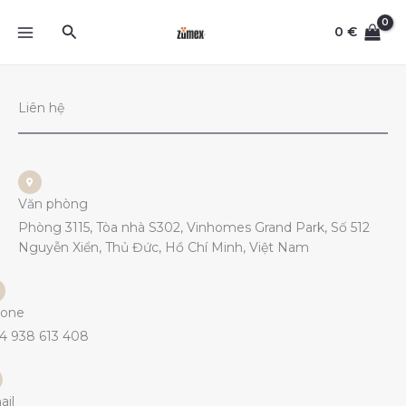
Skip
Search
to
0
€
content
Liên hệ
Văn phòng
Phòng 3115, Tòa nhà S302, Vinhomes Grand Park, Số 512
Nguyễn Xiển, Thủ Đức, Hồ Chí Minh, Việt Nam
one
4 938 613 408
ail