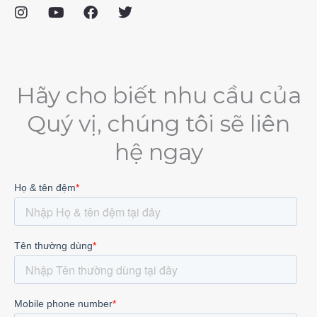
I
Y
F
T
n
o
a
w
s
u
c
i
t
t
e
t
a
u
b
t
g
b
o
e
Hãy cho biết nhu cầu của
r
e
o
r
a
k
Quý vị, chúng tôi sẽ liên
m
hệ ngay