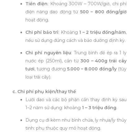
Tiền điện
: Khoảng 300W – 700W/giờ, chi phí
điện năng dao động từ
500 – 800 đồng/giờ
hoạt động.
Chi phí bảo trì
: Khoảng
1 – 2 triệu đồng/năm
,
nếu sử dụng đúng cách và bảo dưỡng định kỳ.
Chi phí nguyên liệu
: Trung bình để ép ra 1 ly
nước ép (250ml), cần từ
300 – 400g trái cây
tươi
, tương đương
5.000 – 8.000 đồng/ly
(tùy
loại trái cây).
c. Chi phí phụ kiện/thay thế
Lưỡi dao và các bộ phận cần thay định kỳ sau
1–2 năm sử dụng: khoảng
1 – 3 triệu đồng
.
Dụng cụ đi kèm như bình chứa, ly nhựa/ly thủy
tinh: phụ thuộc quy mô hoạt động.