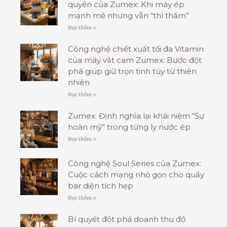
quyền của Zumex: Khi máy ép
mạnh mẽ nhưng vẫn “thì thầm”
Đọc thêm »
Công nghệ chiết xuất tối đa Vitamin
của máy vắt cam Zumex: Bước đột
phá giúp giữ trọn tinh túy từ thiên
nhiên
Đọc thêm »
Zumex: Định nghĩa lại khái niệm “Sự
hoàn mỹ” trong từng ly nước ép
Đọc thêm »
Công nghệ Soul Series của Zumex:
Cuộc cách mạng nhỏ gọn cho quầy
bar diện tích hẹp
Đọc thêm »
Bí quyết đột phá doanh thu đồ