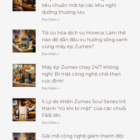
tiêu chuẩn mới tại các khu nghỉ
dưỡng thượng lưu
Đọc thêm »
Tối ưu hóa dịch vụ Horeca: Làm thế
nào để dẫn đầu xu hướng sống xanh
cùng máy ép Zumex?
Đọc thêm »
Máy ép Zumex chạy 24/7 không
nghỉ: Bí mật công nghệ chổi than
cực đỉnh!
Đọc thêm »
5 Lý do khiến Zumex Soul Series trở
thành “Vũ khí bí mật” của các chuỗi
F&B lớn
Đọc thêm »
Giải mã công nghệ giảm thanh độc