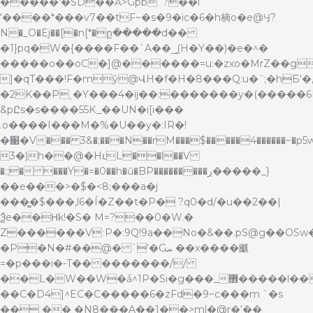
�����'�SD��Ȁ>Gpb`?��l
'����*���v7��tF~�s�9�ic�6�h樀o�e@Ӌ?
N�_O�Ej��[�n[*�ը�����d��
�1}pq�W�{����F��`A��_̳(H�Y��)�e�^�
�����o��oC�]@������=u:�zxo�MrZ��g
]�qT���!F�mŷ@ՎH�f�H�8���Q:u�ˉ;�hБ'�
�2K��P˲�Y���4�ij��:�������y�(�����6K
&pԸs�s����55K_��UN�ї[i���
.o����I
���M�%�U��y�:IR�!
�׉�V��� 3&�;���N��rM���$�����4������~�p5w���J.ؙ���,����u`�5cv���Im
3�)h��@�HւL��l��V
�:;� ���Y�=�0��h�ǔ�BP���������ڔ�����_}
��e���>�$�<8;���a�j
���̻�$���,l6�Í�Z��t�P� ?q0�d/�u��2��|
Ѯe��Ηk!�S� M=?��0�W.�
Z������VːP�:9Q!9a��No�&��.pS@g��OSw
�P�N�#��@� `'�Gܚ ��x����爴
=�p���i�-T�� �������//
��L�W��W�ǻ^1P�Ѕi�g���_޾�����l���ee ��%^�3O@5p�Q�oS�U�}
��C�D4]^EC�C�����6�zFd�9~c���m `�s
�� �� �N8���A��1��>ml�@r�'��