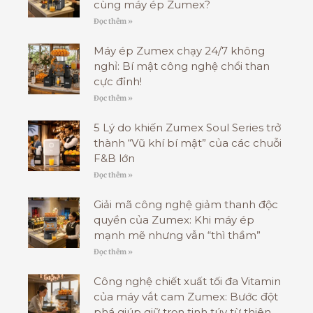
cùng máy ép Zumex?
Đọc thêm »
Máy ép Zumex chạy 24/7 không
nghỉ: Bí mật công nghệ chổi than
cực đỉnh!
Đọc thêm »
5 Lý do khiến Zumex Soul Series trở
thành “Vũ khí bí mật” của các chuỗi
F&B lớn
Đọc thêm »
Giải mã công nghệ giảm thanh độc
quyền của Zumex: Khi máy ép
mạnh mẽ nhưng vẫn “thì thầm”
Đọc thêm »
Công nghệ chiết xuất tối đa Vitamin
của máy vắt cam Zumex: Bước đột
phá giúp giữ trọn tinh túy từ thiên