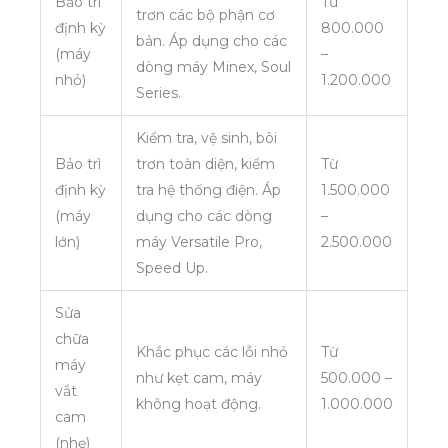
Bảo trì
Từ
trơn các bộ phận cơ
định kỳ
800.000
bản. Áp dụng cho các
(máy
–
dòng máy Minex, Soul
nhỏ)
1.200.000
Series.
Kiểm tra, vệ sinh, bôi
Bảo trì
trơn toàn diện, kiểm
Từ
định kỳ
tra hệ thống điện. Áp
1.500.000
(máy
dụng cho các dòng
–
lớn)
máy Versatile Pro,
2.500.000
Speed Up.
Sửa
chữa
Khắc phục các lỗi nhỏ
Từ
máy
như kẹt cam, máy
500.000 –
vắt
không hoạt động.
1.000.000
cam
(nhẹ)