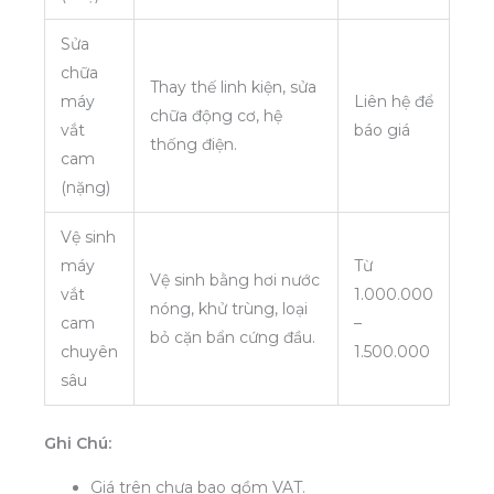
Sửa
chữa
Thay thế linh kiện, sửa
máy
Liên hệ để
chữa động cơ, hệ
vắt
báo giá
thống điện.
cam
(nặng)
Vệ sinh
máy
Từ
Vệ sinh bằng hơi nước
vắt
1.000.000
nóng, khử trùng, loại
cam
–
bỏ cặn bẩn cứng đầu.
chuyên
1.500.000
sâu
Ghi Chú:
Giá trên chưa bao gồm VAT.