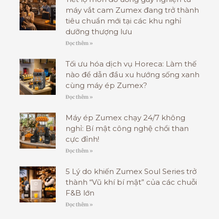
máy vắt cam Zumex đang trở thành
tiêu chuẩn mới tại các khu nghỉ
dưỡng thượng lưu
Đọc thêm »
Tối ưu hóa dịch vụ Horeca: Làm thế
nào để dẫn đầu xu hướng sống xanh
cùng máy ép Zumex?
Đọc thêm »
Máy ép Zumex chạy 24/7 không
nghỉ: Bí mật công nghệ chổi than
cực đỉnh!
Đọc thêm »
5 Lý do khiến Zumex Soul Series trở
thành “Vũ khí bí mật” của các chuỗi
F&B lớn
Đọc thêm »