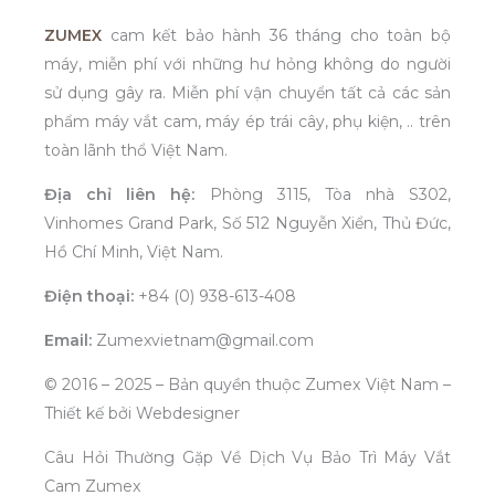
ZUMEX
cam kết bảo hành 36 tháng cho toàn bộ
máy, miễn phí với những hư hỏng không do người
sử dụng gây ra. Miễn phí vận chuyển tất cả các sản
phẩm máy vắt cam, máy ép trái cây, phụ kiện, .. trên
toàn lãnh thổ Việt Nam.
Địa chỉ liên hệ:
Phòng 3115, Tòa nhà S302,
Vinhomes Grand Park, Số 512 Nguyễn Xiển, Thủ Đức,
Hồ Chí Minh, Việt Nam.
Điện thoại:
+84 (0) 938-613-408
Email:
Zumexvietnam@gmail.com
© 2016 – 2025 – Bản quyền thuộc Zumex Việt Nam –
Thiết kế bởi Webdesigner
Câu Hỏi Thường Gặp Về Dịch Vụ Bảo Trì Máy Vắt
Cam Zumex