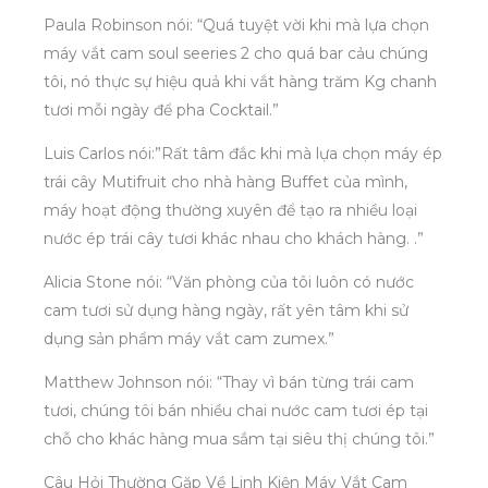
Paula Robinson nói: “Quá tuyệt vời khi mà lựa chọn
máy vắt cam soul seeries 2 cho quá bar cảu chúng
tôi, nó thực sự hiệu quả khi vắt hàng trăm Kg chanh
tươi mỗi ngày để pha Cocktail.”
Luis Carlos nói:”Rất tâm đắc khi mà lựa chọn máy ép
trái cây Mutifruit cho nhà hàng Buffet của mình,
máy hoạt động thường xuyên để tạo ra nhiều loại
nước ép trái cây tươi khác nhau cho khách hàng. .”
Alicia Stone nói: “Văn phòng của tôi luôn có nước
cam tươi sử dụng hàng ngày, rất yên tâm khi sử
dụng sản phẩm máy vắt cam zumex.”
Matthew Johnson nói: “Thay vì bán từng trái cam
tươi, chúng tôi bán nhiều chai nước cam tươi ép tại
chỗ cho khác hàng mua sắm tại siêu thị chúng tôi.”
Câu Hỏi Thường Gặp Về Linh Kiện Máy Vắt Cam