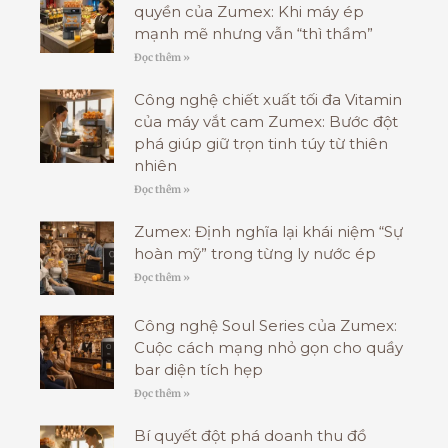
quyền của Zumex: Khi máy ép
mạnh mẽ nhưng vẫn “thì thầm”
Đọc thêm »
Công nghệ chiết xuất tối đa Vitamin
của máy vắt cam Zumex: Bước đột
phá giúp giữ trọn tinh túy từ thiên
nhiên
Đọc thêm »
Zumex: Định nghĩa lại khái niệm “Sự
hoàn mỹ” trong từng ly nước ép
Đọc thêm »
Công nghệ Soul Series của Zumex:
Cuộc cách mạng nhỏ gọn cho quầy
bar diện tích hẹp
Đọc thêm »
Bí quyết đột phá doanh thu đồ