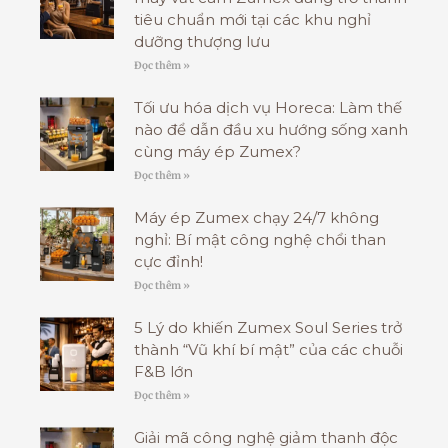
tiêu chuẩn mới tại các khu nghỉ
dưỡng thượng lưu
Đọc thêm »
Tối ưu hóa dịch vụ Horeca: Làm thế
nào để dẫn đầu xu hướng sống xanh
cùng máy ép Zumex?
Đọc thêm »
Máy ép Zumex chạy 24/7 không
nghỉ: Bí mật công nghệ chổi than
cực đỉnh!
Đọc thêm »
5 Lý do khiến Zumex Soul Series trở
thành “Vũ khí bí mật” của các chuỗi
F&B lớn
Đọc thêm »
Giải mã công nghệ giảm thanh độc