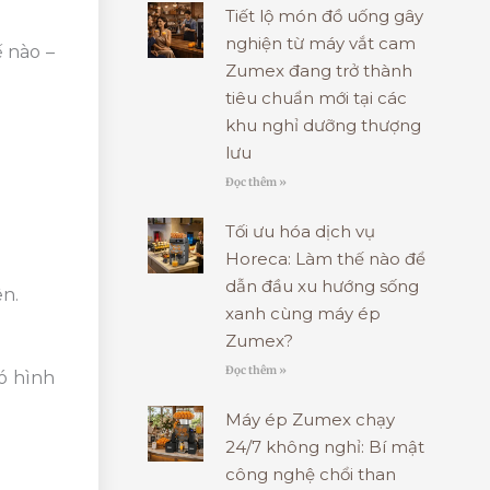
Tiết lộ món đồ uống gây
nghiện từ máy vắt cam
ế nào –
Zumex đang trở thành
tiêu chuẩn mới tại các
khu nghỉ dưỡng thượng
lưu
Đọc thêm »
Tối ưu hóa dịch vụ
Horeca: Làm thế nào để
dẫn đầu xu hướng sống
ên.
xanh cùng máy ép
Zumex?
Đọc thêm »
đó hình
Máy ép Zumex chạy
24/7 không nghỉ: Bí mật
công nghệ chổi than