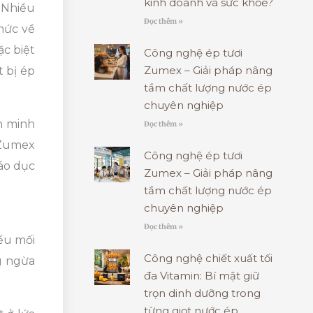
kinh doanh và sức khỏe?
 Nhiều
Đọc thêm »
hức về
c biệt
Công nghệ ép tươi
Zumex – Giải pháp nâng
t bị ép
tầm chất lượng nước ép
chuyên nghiệp
ên minh
Đọc thêm »
 Zumex
Công nghệ ép tươi
iáo dục
Zumex – Giải pháp nâng
tầm chất lượng nước ép
chuyên nghiệp
Đọc thêm »
iểu mối
Công nghệ chiết xuất tối
g ngừa
đa Vitamin: Bí mật giữ
trọn dinh dưỡng trong
từng giọt nước ép