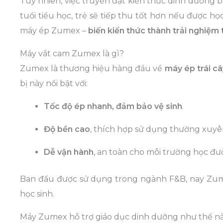
Tuy nhiên, việc truyền đạt kiến thức dinh dưỡng b
tuổi tiểu học, trẻ sẽ tiếp thu tốt hơn nếu được h
máy ép Zumex –
biến kiến thức thành trải nghiệm 
Máy vắt cam Zumex là gì?
Zumex là thương hiệu hàng đầu về
máy ép trái c
bị này nổi bật với:
Tốc độ ép nhanh, đảm bảo vệ sinh
.
Độ bền cao
, thích hợp sử dụng thường xuyê
Dễ vận hành
, an toàn cho môi trường học đư
Ban đầu được sử dụng trong ngành F&B, nay Zume
học sinh.
Máy Zumex hỗ trợ giáo dục dinh dưỡng như thế n