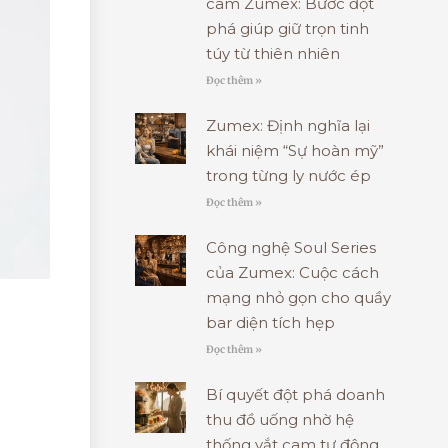
cam Zumex: Bước đột
phá giúp giữ trọn tinh
túy từ thiên nhiên
Đọc thêm »
Zumex: Định nghĩa lại
khái niệm “Sự hoàn mỹ”
trong từng ly nước ép
Đọc thêm »
Công nghệ Soul Series
của Zumex: Cuộc cách
mạng nhỏ gọn cho quầy
bar diện tích hẹp
Đọc thêm »
Bí quyết đột phá doanh
thu đồ uống nhờ hệ
thống vắt cam tự động