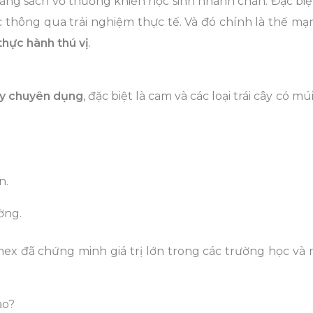
ằng sách vở thường khiến học sinh nhanh chán. Đặc biệt
ọc thông qua trải nghiệm thực tế. Và đó chính là thế m
thực hành thú vị
.
ây chuyên dụng
, đặc biệt là cam và các loại trái cây có múi
n.
ờng.
x đã chứng minh giá trị lớn trong các trường học và 
ào?