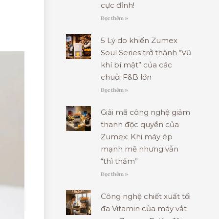
cực đỉnh!
Đọc thêm »
5 Lý do khiến Zumex
Soul Series trở thành “Vũ
khí bí mật” của các
chuỗi F&B lớn
Đọc thêm »
Giải mã công nghệ giảm
thanh độc quyền của
Zumex: Khi máy ép
mạnh mẽ nhưng vẫn
“thì thầm”
Đọc thêm »
Công nghệ chiết xuất tối
đa Vitamin của máy vắt