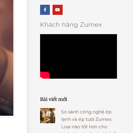
F
Y
a
o
c
u
e
t
b
u
Khách hàng Zumex
o
b
o
e
k
-
f
Bài viết mới
So sánh công nghệ ép
lạnh và ép tươi Zumex:
Loại nào tốt hơn cho