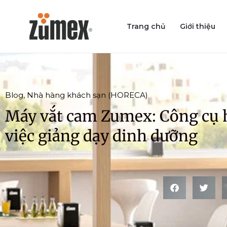
Skip
to
Trang chủ
Giới thiệu
content
Blog
,
Nhà hàng khách sạn (HORECA)
Máy vắt cam Zumex: Công cụ h
việc giảng dạy dinh dưỡng