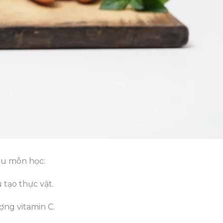
ều môn học:
 tạo thực vật.
ợng vitamin C.