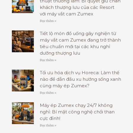
thuật thưởng lãm: Bí quyết giữ chân
khách thượng lưu của các Resort
với máy vắt cam Zumex
Đọc thêm »
Tiết lộ món đồ uống gây nghiện từ
máy vắt cam Zumex đang trở thành
tiêu chuẩn mới tại các khu nghỉ
dưỡng thượng lưu
Đọc thêm »
Tối ưu hóa dịch vụ Horeca: Làm thế
nào để dẫn đầu xu hướng sống xanh
cùng máy ép Zumex?
Đọc thêm »
Máy ép Zumex chạy 24/7 không
nghỉ: Bí mật công nghệ chổi than
cực đỉnh!
Đọc thêm »