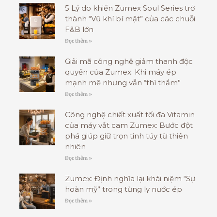
5 Lý do khiến Zumex Soul Series trở
thành “Vũ khí bí mật” của các chuỗi
F&B lớn
Đọc thêm »
Giải mã công nghệ giảm thanh độc
quyền của Zumex: Khi máy ép
mạnh mẽ nhưng vẫn “thì thầm”
Đọc thêm »
Công nghệ chiết xuất tối đa Vitamin
của máy vắt cam Zumex: Bước đột
phá giúp giữ trọn tinh túy từ thiên
nhiên
Đọc thêm »
Zumex: Định nghĩa lại khái niệm “Sự
hoàn mỹ” trong từng ly nước ép
Đọc thêm »