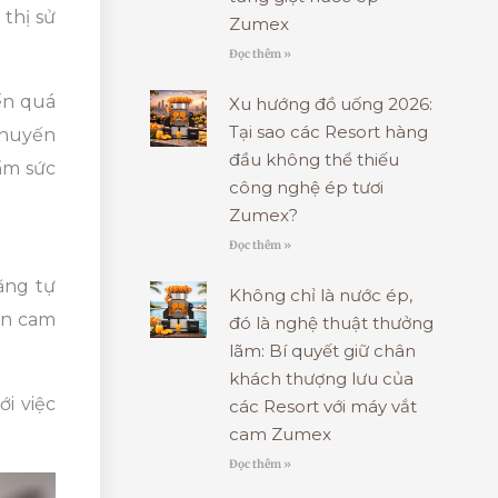
thị sử
Zumex
Đọc thêm »
ến quá
Xu hướng đồ uống 2026:
Tại sao các Resort hàng
khuyến
đầu không thể thiếu
ẩm sức
công nghệ ép tươi
Zumex?
Đọc thêm »
ăng tự
Không chỉ là nước ép,
ớn cam
đó là nghệ thuật thưởng
lãm: Bí quyết giữ chân
khách thượng lưu của
i việc
các Resort với máy vắt
cam Zumex
Đọc thêm »