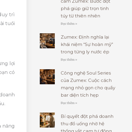
cam Zumex: Bước đột
phá giúp giữ trọn tinh
duy trì
túy từ thiên nhiên
ài tuổi
Đọc thêm »
Zumex: Định nghĩa lại
khái niệm “Sự hoàn mỹ”
trong từng ly nước ép
Đọc thêm »
ng lợi
 bạn có
Công nghệ Soul Series
của Zumex: Cuộc cách
mạng nhỏ gọn cho quầy
 doanh
bar diện tích hẹp
ầu.
Đọc thêm »
Bí quyết đột phá doanh
thu đồ uống nhờ hệ
ả năng
thống vắt cam tự động