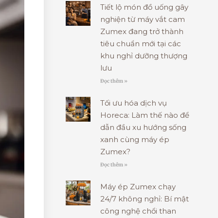
Tiết lộ món đồ uống gây
nghiện từ máy vắt cam
Zumex đang trở thành
tiêu chuẩn mới tại các
khu nghỉ dưỡng thượng
lưu
Đọc thêm »
Tối ưu hóa dịch vụ
Horeca: Làm thế nào để
dẫn đầu xu hướng sống
xanh cùng máy ép
Zumex?
Đọc thêm »
Máy ép Zumex chạy
24/7 không nghỉ: Bí mật
công nghệ chổi than