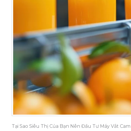
Tại Sao Siêu Thị Của Bạn Nên Đầu Tư Máy Vắt C