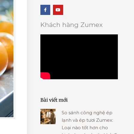
F
Y
a
o
c
u
e
t
b
u
Khách hàng Zumex
o
b
o
e
k
-
f
Bài viết mới
So sánh công nghệ ép
lạnh và ép tươi Zumex:
Loại nào tốt hơn cho