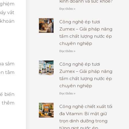
kinh doanh và sức khỏe?
 nghiệm
Đọc thêm »
máy vắt
 khoản
Công nghệ ép tươi
Zumex – Giải pháp nâng
tầm chất lượng nước ép
chuyên nghiệp
Đọc thêm »
ua sắm
Công nghệ ép tươi
Zumex – Giải pháp nâng
ên tâm
tầm chất lượng nước ép
chuyên nghiệp
Đọc thêm »
ế biến
t thêm
Công nghệ chiết xuất tối
đa Vitamin: Bí mật giữ
trọn dinh dưỡng trong
từng giọt nước ép