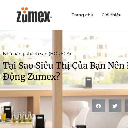
Skip
to
Trang chủ
Giới thiệu
content
Nhà hàng khách sạn (HORECA)
Tại Sao Siêu Thị Của Bạn Nên
Động Zumex?