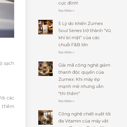
cực đỉnh!
Đọc thêm »
5 Lý do khiến Zumex
Soul Series trở thành “Vũ
khí bí mật” của các
chuỗi F&B lớn
Đọc thêm »
ộ sạch
Giải mã công nghệ giảm
thanh độc quyền của
Zumex: Khi máy ép
mạnh mẽ nhưng vẫn
“thì thầm”
ới các
Đọc thêm »
g thêm
Công nghệ chiết xuất tối
đa Vitamin của máy vắt