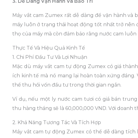
3. Dễ Dàng Vận Hành Và Bảo Trì
Máy vắt cam Zumex rất dễ dàng để vận hành và bảo t
máy luôn ở trạng thái hoạt động tốt nhất trở nên đ
thọ của máy mà còn đảm bảo rằng nước cam luôn đượ
Thực Tế Và Hiệu Quả Kinh Tế
1. Chi Phí Đầu Tư Và Lợi Nhuận
Mặc dù máy vắt cam tự động Zumex có giá thành c
ích kinh tế mà nó mang lại hoàn toàn xứng đáng. Vớ
thể thu hồi vốn đầu tư trong thời gian ngắn.
Ví dụ, nếu một ly nước cam tươi có giá bán trun
thu hàng tháng sẽ là 60,000,000 VND. Với doanh th
2. Khả Năng Tương Tác Và Tích Hợp
Máy vắt cam tự động Zumex có thể dễ dàng tích hợ