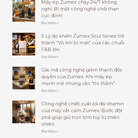
Máy ép Zumex chạy 24/7 không
nghỉ: Bí mật công nghệ chổi than
cực đỉnh!
Đọc thêm »
5 Lý do khiến Zumex Soul Series trở
thành “Vũ khí bí mật” của các chuỗi
F&B lớn
Đọc thêm »
Giải mã công nghệ giảm thanh độc
quyền của Zumex: Khi máy ép
mạnh mẽ nhưng vẫn “thì thầm”
Đọc thêm »
Công nghệ chiết xuất tối đa Vitamin
của máy vắt cam Zumex: Bước đột
phá giúp giữ trọn tinh túy từ thiên
nhiên
Đọc thêm »