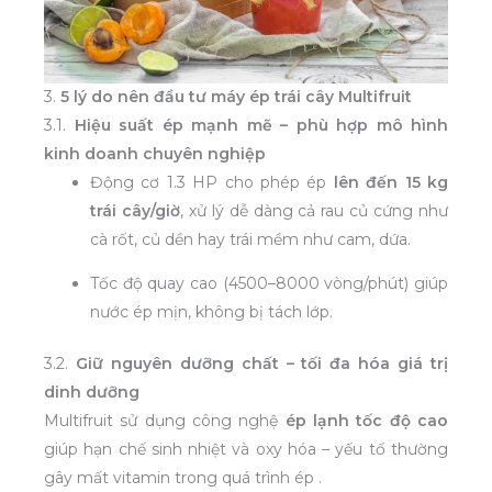
3.
5 lý do nên đầu tư máy ép trái cây Multifruit
3.1.
Hiệu suất ép mạnh mẽ – phù hợp mô hình
kinh doanh chuyên nghiệp
Động cơ 1.3 HP cho phép ép
lên đến 15 kg
trái cây/giờ
, xử lý dễ dàng cả rau củ cứng như
cà rốt, củ dền hay trái mềm như cam, dứa.
Tốc độ quay cao (4500–8000 vòng/phút) giúp
nước ép mịn, không bị tách lớp.
3.2.
Giữ nguyên dưỡng chất – tối đa hóa giá trị
dinh dưỡng
Multifruit sử dụng công nghệ
ép lạnh tốc độ cao
giúp hạn chế sinh nhiệt và oxy hóa – yếu tố thường
gây mất vitamin trong quá trình ép .