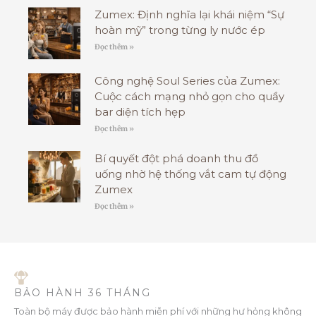
Zumex: Định nghĩa lại khái niệm “Sự
hoàn mỹ” trong từng ly nước ép
Đọc thêm »
Công nghệ Soul Series của Zumex:
Cuộc cách mạng nhỏ gọn cho quầy
bar diện tích hẹp
Đọc thêm »
Bí quyết đột phá doanh thu đồ
uống nhờ hệ thống vắt cam tự động
Zumex
Đọc thêm »
BẢO HÀNH 36 THÁNG
Toàn bộ máy được bảo hành miễn phí với những hư hỏng không