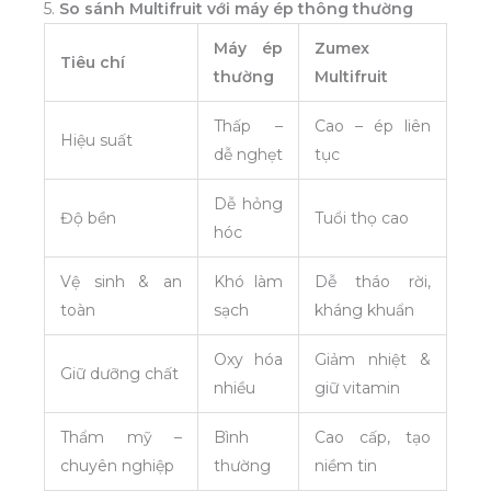
5.
So sánh Multifruit với máy ép thông thường
Máy ép
Zumex
Tiêu chí
thường
Multifruit
Thấp –
Cao – ép liên
Hiệu suất
dễ nghẹt
tục
Dễ hỏng
Độ bền
Tuổi thọ cao
hóc
Vệ sinh & an
Khó làm
Dễ tháo rời,
toàn
sạch
kháng khuẩn
Oxy hóa
Giảm nhiệt &
Giữ dưỡng chất
nhiều
giữ vitamin
Thẩm mỹ –
Bình
Cao cấp, tạo
chuyên nghiệp
thường
niềm tin