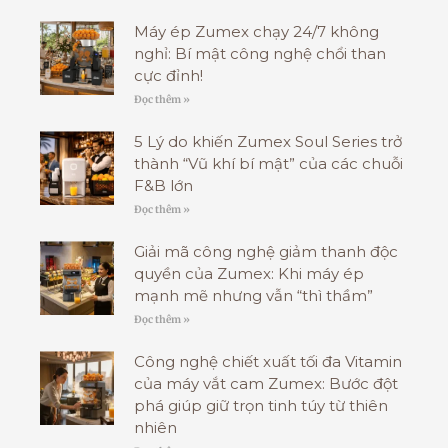
Máy ép Zumex chạy 24/7 không
nghỉ: Bí mật công nghệ chổi than
cực đỉnh!
Đọc thêm »
5 Lý do khiến Zumex Soul Series trở
thành “Vũ khí bí mật” của các chuỗi
F&B lớn
Đọc thêm »
Giải mã công nghệ giảm thanh độc
quyền của Zumex: Khi máy ép
mạnh mẽ nhưng vẫn “thì thầm”
Đọc thêm »
Công nghệ chiết xuất tối đa Vitamin
của máy vắt cam Zumex: Bước đột
phá giúp giữ trọn tinh túy từ thiên
nhiên