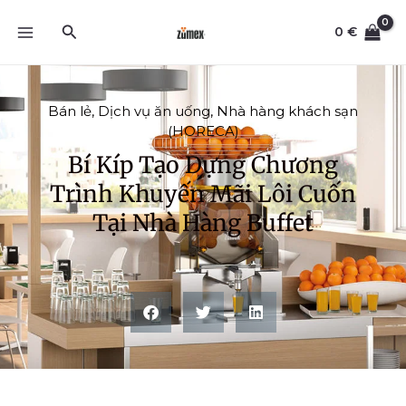
Skip
Search
to
0
€
content
Bán lẻ
,
Dịch vụ ăn uống
,
Nhà hàng khách sạn
(HORECA)
Bí Kíp Tạo Dựng Chương
Trình Khuyến Mãi Lôi Cuốn
Tại Nhà Hàng Buffet