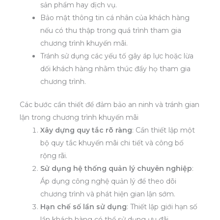
sản phẩm hay dịch vụ.
Bảo mật thông tin cá nhân của khách hàng
nếu có thu thập trong quá trình tham gia
chương trình khuyến mãi.
Tránh sử dụng các yếu tố gây áp lực hoặc lừa
dối khách hàng nhằm thúc đẩy họ tham gia
chương trình.
Các bước cần thiết để đảm bảo an ninh và tránh gian
lận trong chương trình khuyến mãi
Xây dựng quy tắc rõ ràng
: Cần thiết lập một
bộ quy tắc khuyến mãi chi tiết và công bố
rộng rãi.
Sử dụng hệ thống quản lý chuyên nghiệp
:
Áp dụng công nghệ quản lý để theo dõi
chương trình và phát hiện gian lận sớm.
Hạn chế số lần sử dụng
: Thiết lập giới hạn số
lần khách hàng có thể sử dụng ưu đãi.