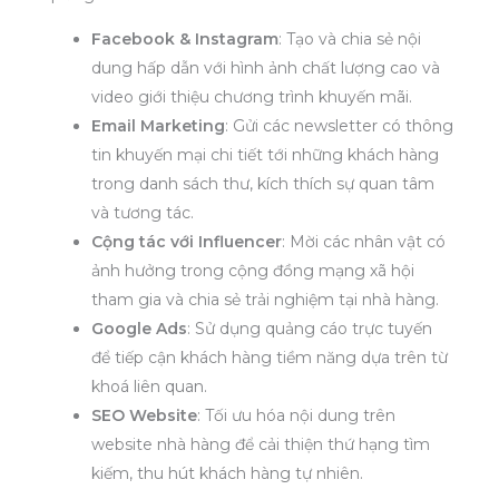
Facebook & Instagram
: Tạo và chia sẻ nội
dung hấp dẫn với hình ảnh chất lượng cao và
video giới thiệu chương trình khuyến mãi.
Email Marketing
: Gửi các newsletter có thông
tin khuyến mại chi tiết tới những khách hàng
trong danh sách thư, kích thích sự quan tâm
và tương tác.
Cộng tác với Influencer
: Mời các nhân vật có
ảnh hưởng trong cộng đồng mạng xã hội
tham gia và chia sẻ trải nghiệm tại nhà hàng.
Google Ads
: Sử dụng quảng cáo trực tuyến
để tiếp cận khách hàng tiềm năng dựa trên từ
khoá liên quan.
SEO Website
: Tối ưu hóa nội dung trên
website nhà hàng để cải thiện thứ hạng tìm
kiếm, thu hút khách hàng tự nhiên.