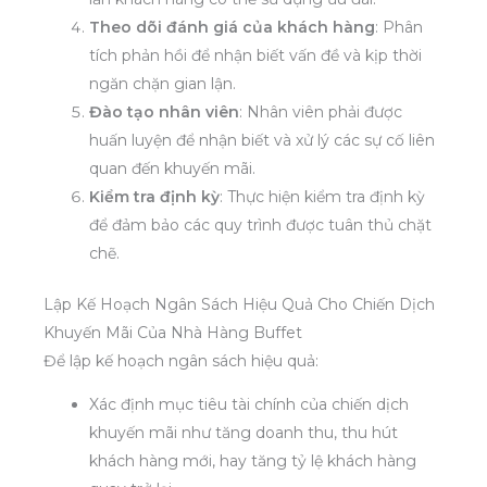
Theo dõi đánh giá của khách hàng
: Phân
tích phản hồi để nhận biết vấn đề và kịp thời
ngăn chặn gian lận.
Đào tạo nhân viên
: Nhân viên phải được
huấn luyện để nhận biết và xử lý các sự cố liên
quan đến khuyến mãi.
Kiểm tra định kỳ
: Thực hiện kiểm tra định kỳ
để đảm bảo các quy trình được tuân thủ chặt
chẽ.
Lập Kế Hoạch Ngân Sách Hiệu Quả Cho Chiến Dịch
Khuyến Mãi Của Nhà Hàng Buffet
Để lập kế hoạch ngân sách hiệu quả:
Xác định mục tiêu tài chính của chiến dịch
khuyến mãi như tăng doanh thu, thu hút
khách hàng mới, hay tăng tỷ lệ khách hàng