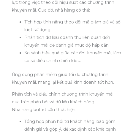
lực trong việc theo dõi hiệu suất các chương trình
khuyến mãi. Qua đó, nhà hàng có thể:
Tích hợp tính năng theo dõi mã giảm giá và số
lượt sử dụng.
Phân tích dữ liệu doanh thu liên quan đến
khuyến mãi để đánh giá mức độ hấp dẫn.
So sánh hiệu quả giữa các đợt khuyến mãi, làm
cơ sở điều chỉnh chiến lược.
Ứng dụng phần mềm giúp tối ưu chương trình
khuyến mãi, mang lại kết quả kinh doanh tốt hơn.
Phân tích và điều chỉnh chương trình khuyến mãi
dựa trên phản hồi và dữ liệu khách hàng
Nhà hàng buffet cần thực hiện:
Tổng hợp phản hồi từ khách hàng, bao gồm
đánh giá và góp ý, để xác định các khía cạnh