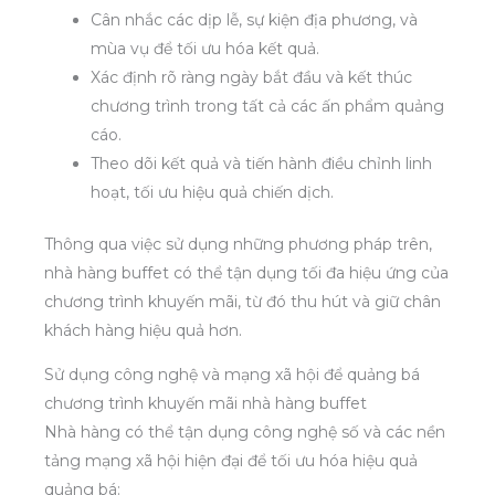
Cân nhắc các dịp lễ, sự kiện địa phương, và
mùa vụ để tối ưu hóa kết quả.
Xác định rõ ràng ngày bắt đầu và kết thúc
chương trình trong tất cả các ấn phẩm quảng
cáo.
Theo dõi kết quả và tiến hành điều chỉnh linh
hoạt, tối ưu hiệu quả chiến dịch.
Thông qua việc sử dụng những phương pháp trên,
nhà hàng buffet có thể tận dụng tối đa hiệu ứng của
chương trình khuyến mãi, từ đó thu hút và giữ chân
khách hàng hiệu quả hơn.
Sử dụng công nghệ và mạng xã hội để quảng bá
chương trình khuyến mãi nhà hàng buffet
Nhà hàng có thể tận dụng công nghệ số và các nền
tảng mạng xã hội hiện đại để tối ưu hóa hiệu quả
quảng bá: