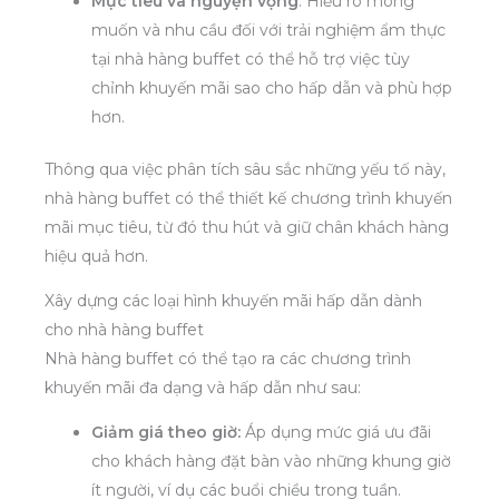
Mục tiêu và nguyện vọng
: Hiểu rõ mong
muốn và nhu cầu đối với trải nghiệm ẩm thực
tại nhà hàng buffet có thể hỗ trợ việc tùy
chỉnh khuyến mãi sao cho hấp dẫn và phù hợp
hơn.
Thông qua việc phân tích sâu sắc những yếu tố này,
nhà hàng buffet có thể thiết kế chương trình khuyến
mãi mục tiêu, từ đó thu hút và giữ chân khách hàng
hiệu quả hơn.
Xây dựng các loại hình khuyến mãi hấp dẫn dành
cho nhà hàng buffet
Nhà hàng buffet có thể tạo ra các chương trình
khuyến mãi đa dạng và hấp dẫn như sau:
Giảm giá theo giờ:
Áp dụng mức giá ưu đãi
cho khách hàng đặt bàn vào những khung giờ
ít người, ví dụ các buổi chiều trong tuần.