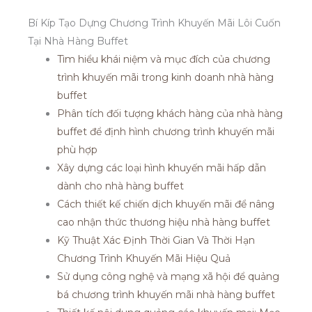
Bí Kíp Tạo Dựng Chương Trình Khuyến Mãi Lôi Cuốn
Tại Nhà Hàng Buffet
Tìm hiểu khái niệm và mục đích của chương
trình khuyến mãi trong kinh doanh nhà hàng
buffet
Phân tích đối tượng khách hàng của nhà hàng
buffet để định hình chương trình khuyến mãi
phù hợp
Xây dựng các loại hình khuyến mãi hấp dẫn
dành cho nhà hàng buffet
Cách thiết kế chiến dịch khuyến mãi để nâng
cao nhận thức thương hiệu nhà hàng buffet
Kỹ Thuật Xác Định Thời Gian Và Thời Hạn
Chương Trình Khuyến Mãi Hiệu Quả
Sử dụng công nghệ và mạng xã hội để quảng
bá chương trình khuyến mãi nhà hàng buffet