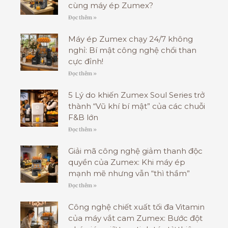
cùng máy ép Zumex?
Đọc thêm »
Máy ép Zumex chạy 24/7 không
nghỉ: Bí mật công nghệ chổi than
cực đỉnh!
Đọc thêm »
5 Lý do khiến Zumex Soul Series trở
thành “Vũ khí bí mật” của các chuỗi
F&B lớn
Đọc thêm »
Giải mã công nghệ giảm thanh độc
quyền của Zumex: Khi máy ép
mạnh mẽ nhưng vẫn “thì thầm”
Đọc thêm »
Công nghệ chiết xuất tối đa Vitamin
của máy vắt cam Zumex: Bước đột