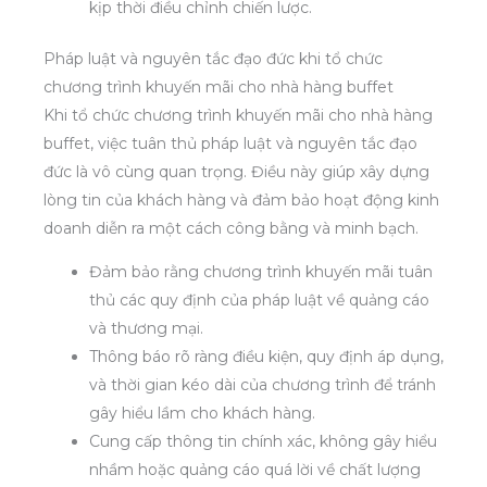
kịp thời điều chỉnh chiến lược.
Pháp luật và nguyên tắc đạo đức khi tổ chức
chương trình khuyến mãi cho nhà hàng buffet
Khi tổ chức chương trình khuyến mãi cho nhà hàng
buffet, việc tuân thủ pháp luật và nguyên tắc đạo
đức là vô cùng quan trọng. Điều này giúp xây dựng
lòng tin của khách hàng và đảm bảo hoạt động kinh
doanh diễn ra một cách công bằng và minh bạch.
Đảm bảo rằng chương trình khuyến mãi tuân
thủ các quy định của pháp luật về quảng cáo
và thương mại.
Thông báo rõ ràng điều kiện, quy định áp dụng,
và thời gian kéo dài của chương trình để tránh
gây hiểu lầm cho khách hàng.
Cung cấp thông tin chính xác, không gây hiểu
nhầm hoặc quảng cáo quá lời về chất lượng