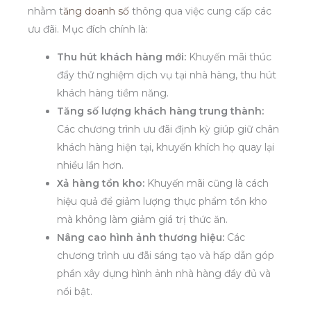
nhằm t
ăng doanh số
thông qua việc cung cấp các
ưu đãi. Mục đích chính là:
Thu hút khách hàng mới:
Khuyến mãi thúc
đẩy thử nghiệm dịch vụ tại nhà hàng, thu hút
khách hàng tiềm năng.
Tăng số lượng khách hàng trung thành:
Các chương trình ưu đãi định kỳ giúp giữ chân
khách hàng hiện tại, khuyến khích họ quay lại
nhiều lần hơn.
Xả hàng tồn kho:
Khuyến mãi cũng là cách
hiệu quả để giảm lượng thực phẩm tồn kho
mà không làm giảm giá trị thức ăn.
Nâng cao hình ảnh thương hiệu:
Các
chương trình ưu đãi sáng tạo và hấp dẫn góp
phần xây dựng hình ảnh nhà hàng đầy đủ và
nổi bật.