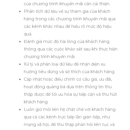
của chương trình khuyến mãi cần cải thiện.
Phân tích dữ liệu về sự tham gia của khách
hàng trong các chương trình khuyến mãi qua
các kênh khác nhau để hiểu rõ mức độ hiệu
quả.
Đánh giá mức độ hài lòng của khách hàng
thông qua các cuộc khảo sát sau khi thực hiện
chương trình khuyến mãi.
Xử lý và phân loại dữ liệu để nhận diện xu
hướng tiêu dùng và sở thích của khách hàng.
Cập nhật hoặc điều chỉnh cơ cấu giá, ưu đãi,
hoạt động quảng bá dựa trên thông tin thu
thập được để tối ưu hóa sự tiếp cận và thu hút
khách hàng.
Luôn giữ mối liên hệ chặt chẽ với khách hàng
qua cả các kênh trực tiếp lẫn gián tiếp, như
mạng xã hội, để thu thập phản hồi liên tục và