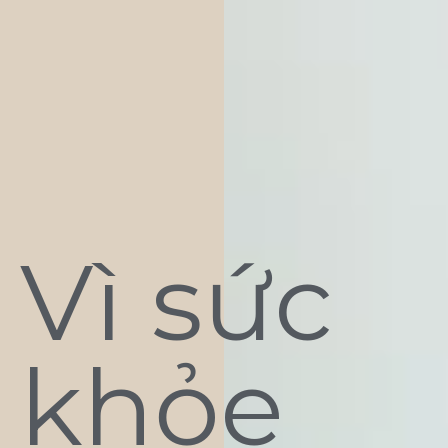
Vì sức
khỏe