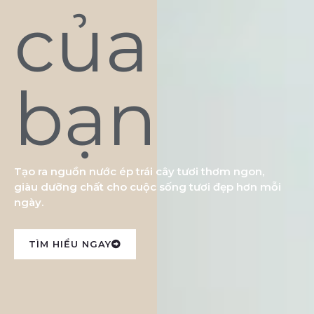
của
bạn
Tạo ra nguồn nước ép trái cây tươi thơm ngon,
giàu dưỡng chất cho cuộc sống tươi đẹp hơn mỗi
ngày.
TÌM HIỂU NGAY