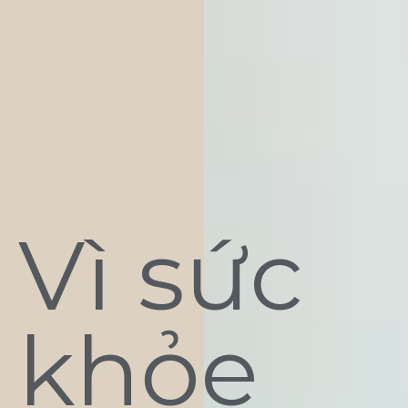
Vì sức
khỏe