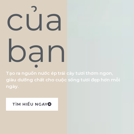
của
bạn
Tạo ra nguồn nước ép trái cây tươi thơm ngon,
giàu dưỡng chất cho cuộc sống tươi đẹp hơn mỗi
ngày.
TÌM HIỂU NGAY