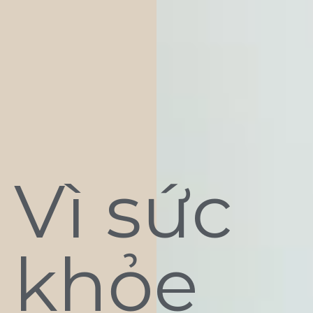
Vì sức
khỏe