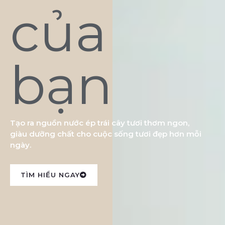
của
bạn
Tạo ra nguồn nước ép trái cây tươi thơm ngon,
giàu dưỡng chất cho cuộc sống tươi đẹp hơn mỗi
ngày.
TÌM HIỂU NGAY