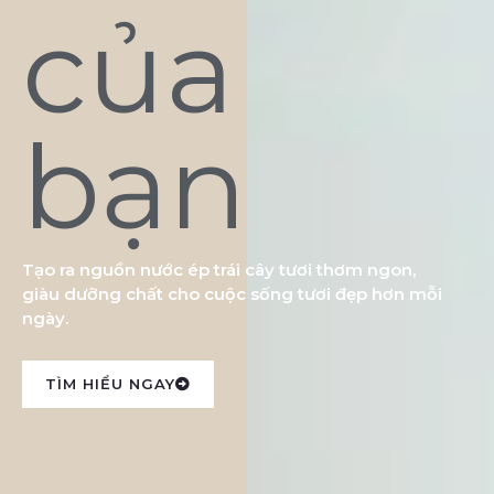
của
bạn
Tạo ra nguồn nước ép trái cây tươi thơm ngon,
giàu dưỡng chất cho cuộc sống tươi đẹp hơn mỗi
ngày.
TÌM HIỂU NGAY