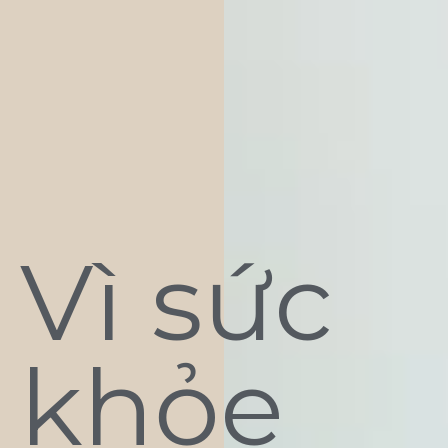
Vì sức
khỏe