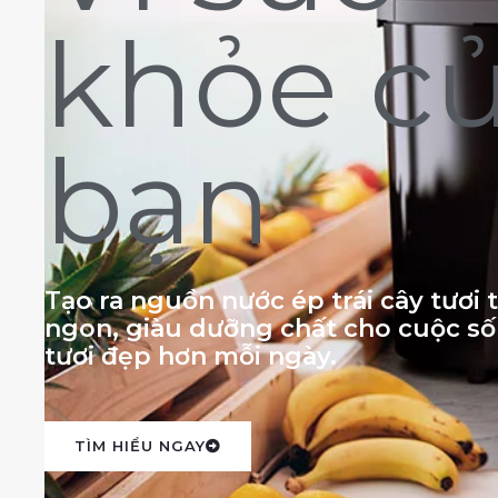
khỏe c
bạn
Tạo ra nguồn nước ép trái cây tươi
ngon, giàu dưỡng chất cho cuộc s
tươi đẹp hơn mỗi ngày.
TÌM HIỂU NGAY