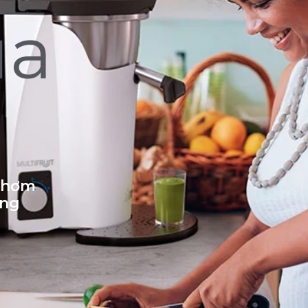
ủa
 thơm
ống