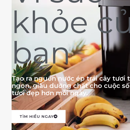
khỏe c
bạn
Tạo ra nguồn nước ép trái cây tươi
ngon, giàu dưỡng chất cho cuộc s
tươi đẹp hơn mỗi ngày.
TÌM HIỂU NGAY