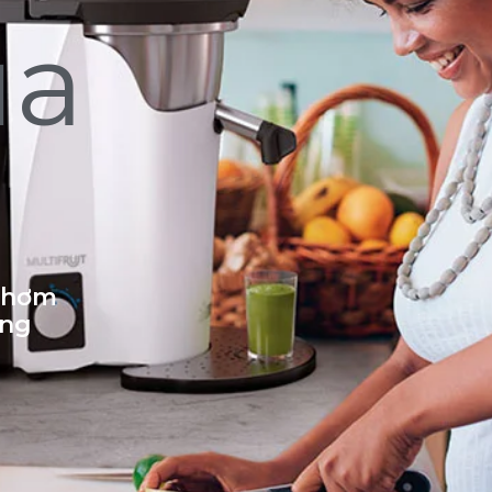
ủa
 thơm
ống