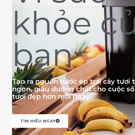
khỏe c
bạn
Tạo ra nguồn nước ép trái cây tươi
ngon, giàu dưỡng chất cho cuộc s
tươi đẹp hơn mỗi ngày.
TÌM HIỂU NGAY