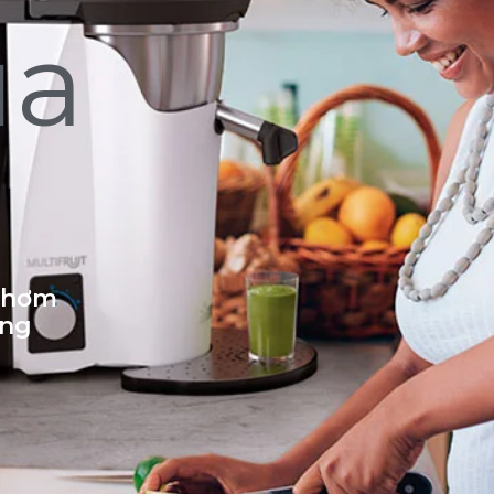
ủa
 thơm
ống