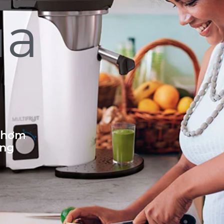
ủa
 thơm
ống