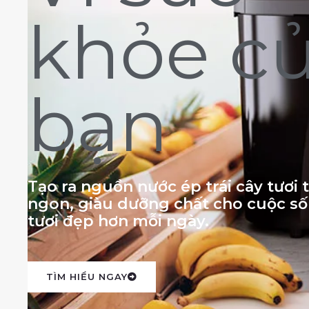
khỏe c
bạn
Tạo ra nguồn nước ép trái cây tươi
ngon, giàu dưỡng chất cho cuộc s
tươi đẹp hơn mỗi ngày.
TÌM HIỂU NGAY