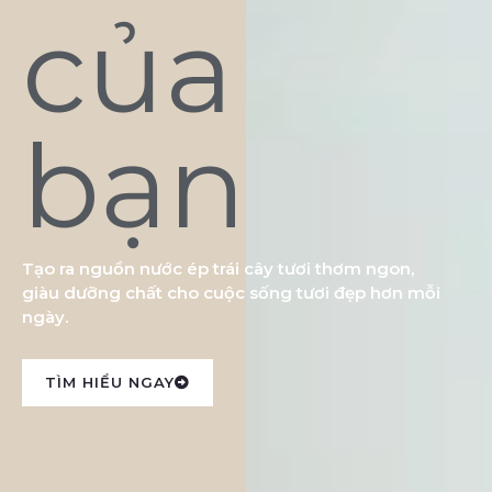
của
bạn
Tạo ra nguồn nước ép trái cây tươi thơm ngon,
giàu dưỡng chất cho cuộc sống tươi đẹp hơn mỗi
ngày.
TÌM HIỂU NGAY