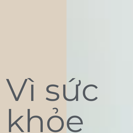
Vì sức
khỏe