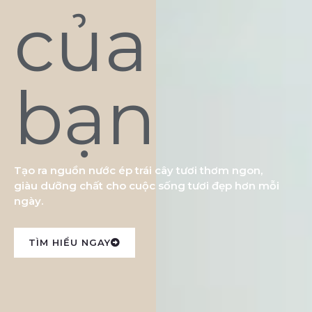
của
bạn
Tạo ra nguồn nước ép trái cây tươi thơm ngon,
giàu dưỡng chất cho cuộc sống tươi đẹp hơn mỗi
ngày.
TÌM HIỂU NGAY