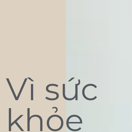
Vì sức
khỏe