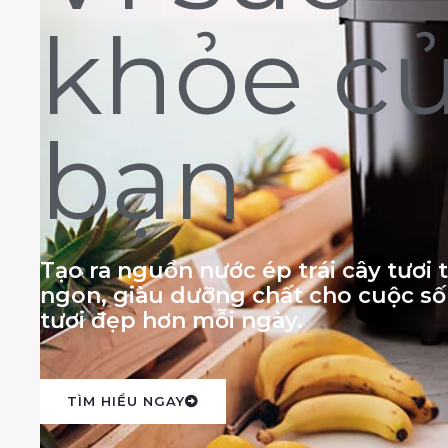
khỏe c
bạn
Tạo ra nguồn nước ép trái cây tươi
ngon, giàu dưỡng chất cho cuộc s
tươi đẹp hơn mỗi ngày.
TÌM HIỂU NGAY