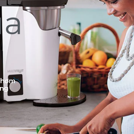
ủa
 thơm
ống