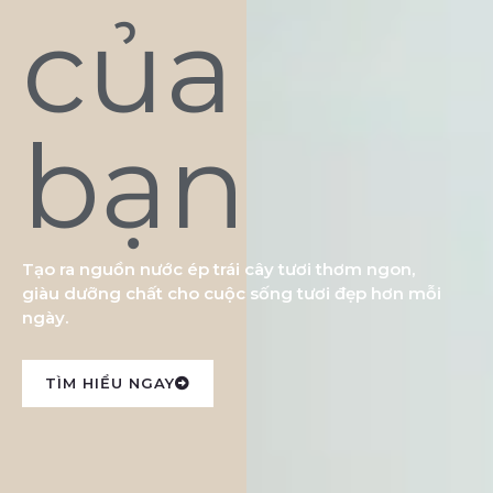
của
bạn
Tạo ra nguồn nước ép trái cây tươi thơm ngon,
giàu dưỡng chất cho cuộc sống tươi đẹp hơn mỗi
ngày.
TÌM HIỂU NGAY