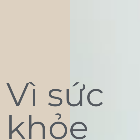
Vì sức
khỏe