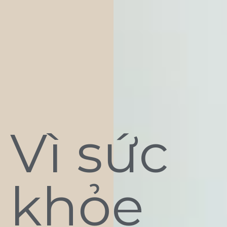
Vì sức
khỏe