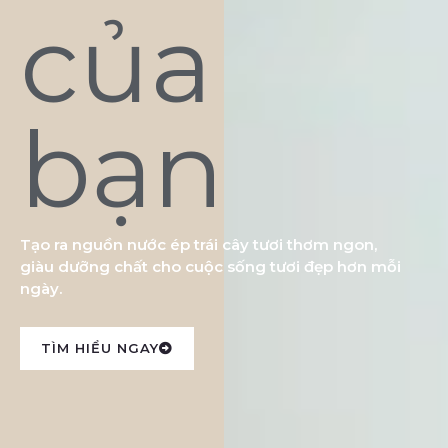
của
bạn
Tạo ra nguồn nước ép trái cây tươi thơm ngon,
giàu dưỡng chất cho cuộc sống tươi đẹp hơn mỗi
ngày.
TÌM HIỂU NGAY