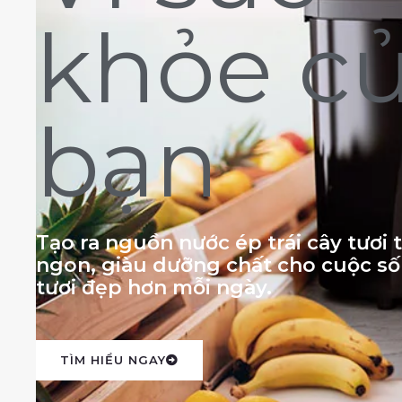
khỏe c
bạn
Tạo ra nguồn nước ép trái cây tươi
ngon, giàu dưỡng chất cho cuộc s
tươi đẹp hơn mỗi ngày.
TÌM HIỂU NGAY