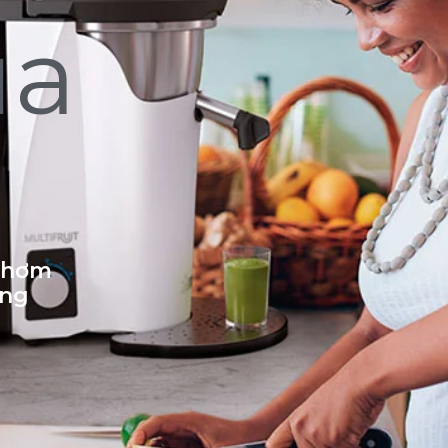
ủa
 thơm
ống