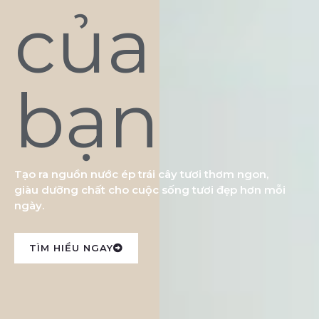
của
bạn
Tạo ra nguồn nước ép trái cây tươi thơm ngon,
giàu dưỡng chất cho cuộc sống tươi đẹp hơn mỗi
ngày.
TÌM HIỂU NGAY