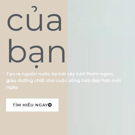
của
bạn
Tạo ra nguồn nước ép trái cây tươi thơm ngon,
giàu dưỡng chất cho cuộc sống tươi đẹp hơn mỗi
ngày.
TÌM HIỂU NGAY