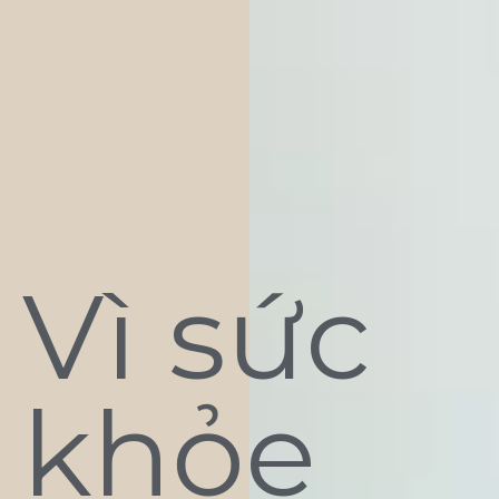
Vì sức
khỏe