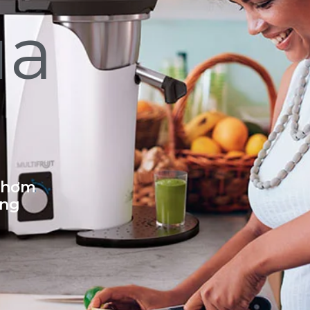
ủa
 thơm
ống