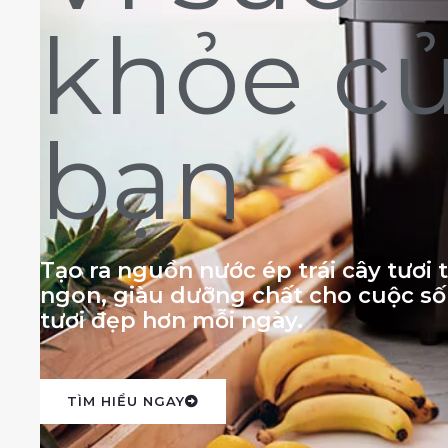
khỏe c
bạn
Tạo ra nguồn nước ép trái cây tươi
ngon, giàu dưỡng chất cho cuộc s
tươi đẹp hơn mỗi ngày.
TÌM HIỂU NGAY