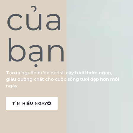
của
bạn
Tạo ra nguồn nước ép trái cây tươi thơm ngon,
giàu dưỡng chất cho cuộc sống tươi đẹp hơn mỗi
ngày.
TÌM HIỂU NGAY