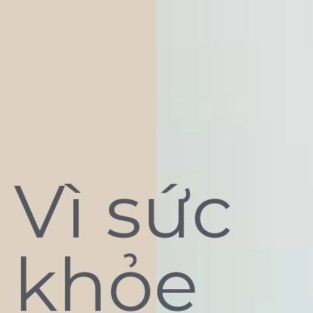
Vì sức
khỏe