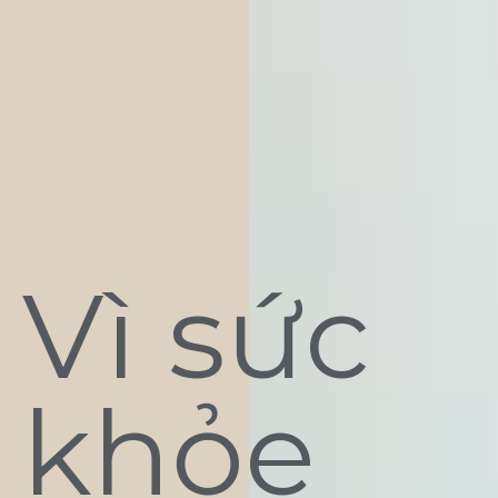
Vì sức
khỏe