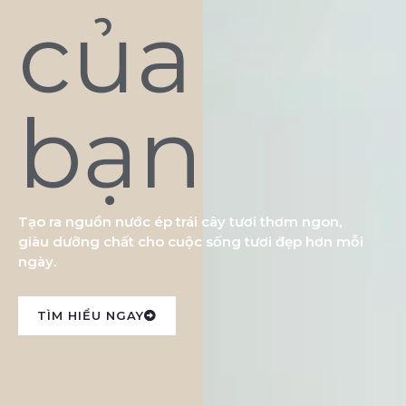
của
bạn
Tạo ra nguồn nước ép trái cây tươi thơm ngon,
giàu dưỡng chất cho cuộc sống tươi đẹp hơn mỗi
ngày.
TÌM HIỂU NGAY