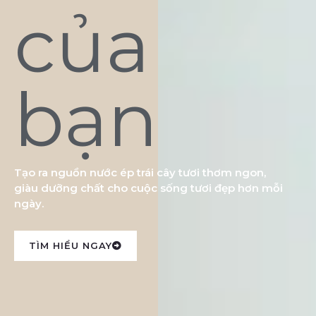
của
bạn
Tạo ra nguồn nước ép trái cây tươi thơm ngon,
giàu dưỡng chất cho cuộc sống tươi đẹp hơn mỗi
ngày.
TÌM HIỂU NGAY