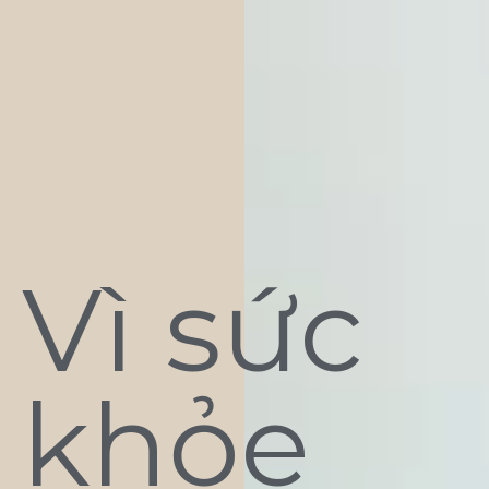
Vì sức
khỏe