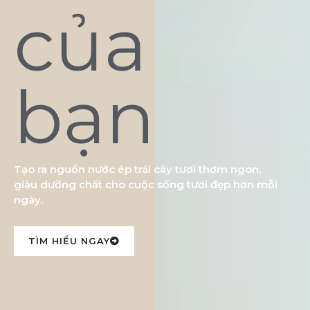
của
bạn
Tạo ra nguồn nước ép trái cây tươi thơm ngon,
giàu dưỡng chất cho cuộc sống tươi đẹp hơn mỗi
ngày.
TÌM HIỂU NGAY