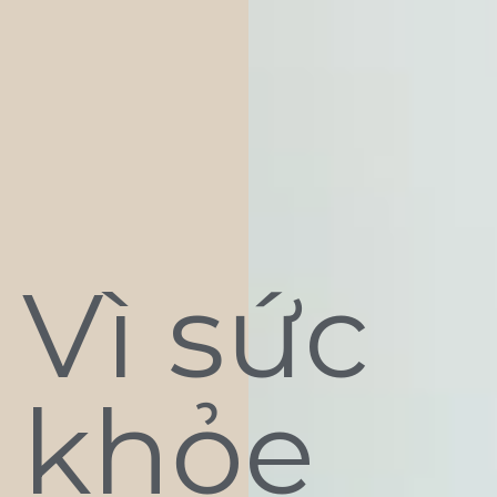
Vì sức
khỏe