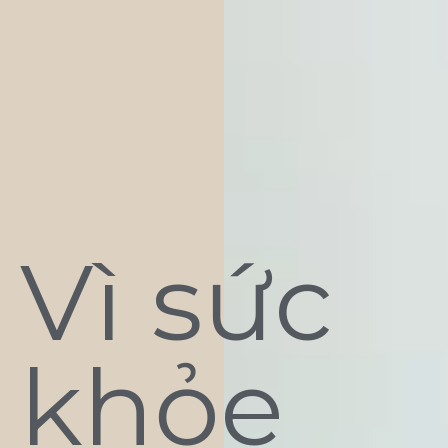
Vì sức
khỏe