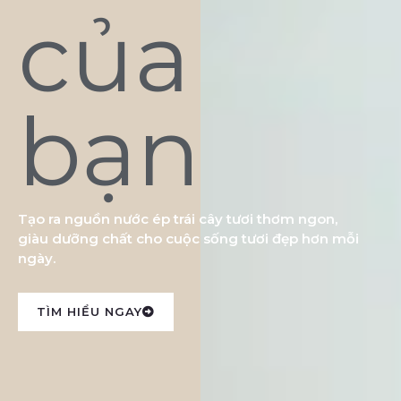
của
bạn
Tạo ra nguồn nước ép trái cây tươi thơm ngon,
giàu dưỡng chất cho cuộc sống tươi đẹp hơn mỗi
ngày.
TÌM HIỂU NGAY