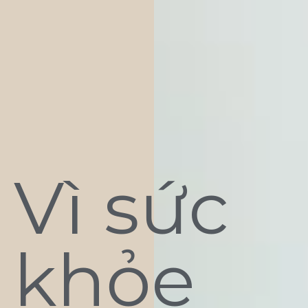
Vì sức
khỏe