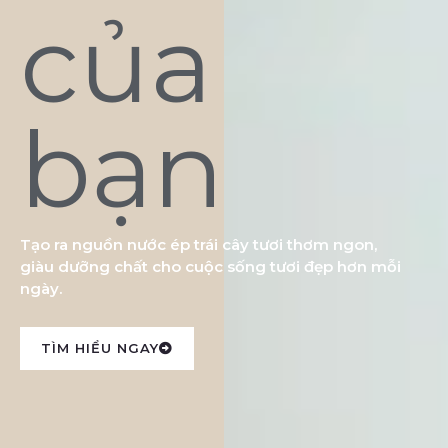
của
bạn
Tạo ra nguồn nước ép trái cây tươi thơm ngon,
giàu dưỡng chất cho cuộc sống tươi đẹp hơn mỗi
ngày.
TÌM HIỂU NGAY