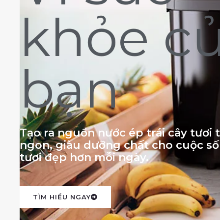
khỏe c
bạn
Tạo ra nguồn nước ép trái cây tươi
ngon, giàu dưỡng chất cho cuộc s
tươi đẹp hơn mỗi ngày.
TÌM HIỂU NGAY