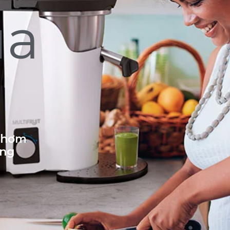
ủa
 thơm
ống