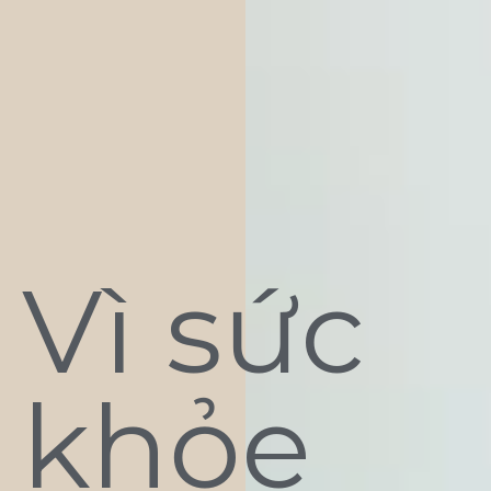
Vì sức
khỏe