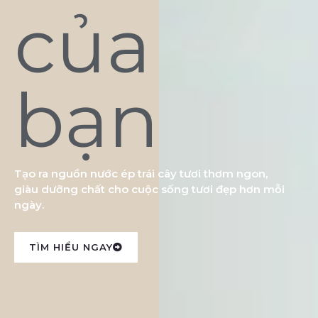
của
bạn
Tạo ra nguồn nước ép trái cây tươi thơm ngon,
giàu dưỡng chất cho cuộc sống tươi đẹp hơn mỗi
ngày.
TÌM HIỂU NGAY