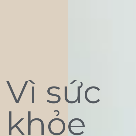
Vì sức
khỏe