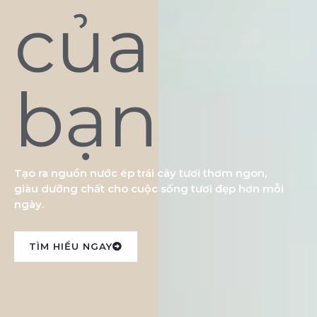
của
bạn
Tạo ra nguồn nước ép trái cây tươi thơm ngon,
giàu dưỡng chất cho cuộc sống tươi đẹp hơn mỗi
ngày.
TÌM HIỂU NGAY