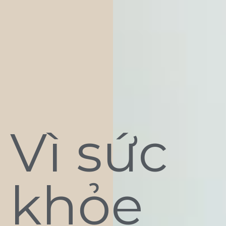
Vì sức
khỏe