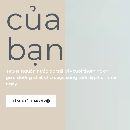
của
bạn
Tạo ra nguồn nước ép trái cây tươi thơm ngon,
giàu dưỡng chất cho cuộc sống tươi đẹp hơn mỗi
ngày.
TÌM HIỂU NGAY