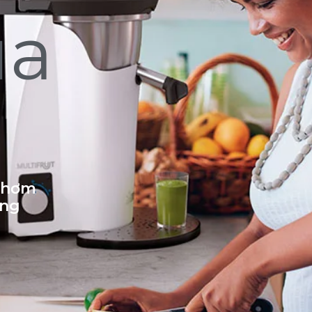
ủa
 thơm
ống