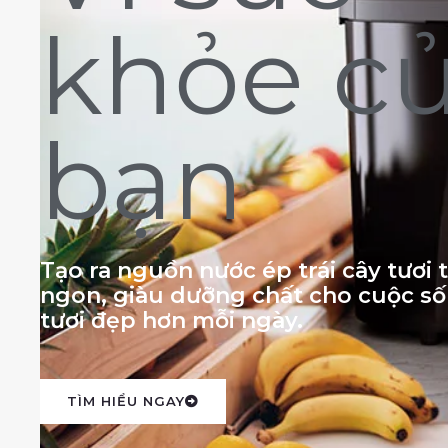
khỏe c
bạn
Tạo ra nguồn nước ép trái cây tươi
ngon, giàu dưỡng chất cho cuộc s
tươi đẹp hơn mỗi ngày.
TÌM HIỂU NGAY