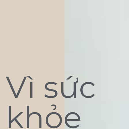
Vì sức
khỏe