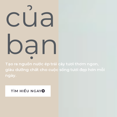
của
bạn
Tạo ra nguồn nước ép trái cây tươi thơm ngon,
giàu dưỡng chất cho cuộc sống tươi đẹp hơn mỗi
ngày.
TÌM HIỂU NGAY