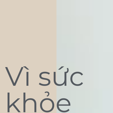
Vì sức
khỏe