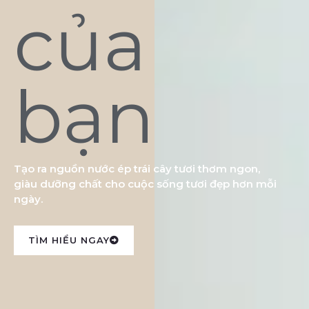
của
bạn
Tạo ra nguồn nước ép trái cây tươi thơm ngon,
giàu dưỡng chất cho cuộc sống tươi đẹp hơn mỗi
ngày.
TÌM HIỂU NGAY