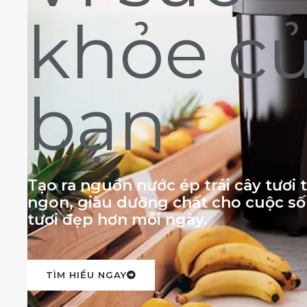
khỏe c
bạn
Tạo ra nguồn nước ép trái cây tươi
ngon, giàu dưỡng chất cho cuộc s
tươi đẹp hơn mỗi ngày.
TÌM HIỂU NGAY