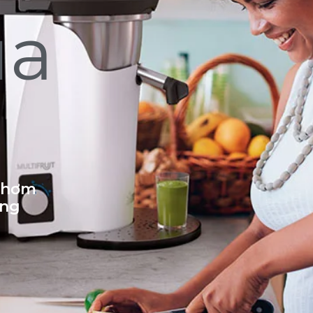
ủa
 thơm
ống