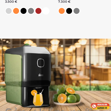
3.500
€
7.300
€