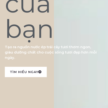
của
bạn
Tạo ra nguồn nước ép trái cây tươi thơm ngon,
giàu dưỡng chất cho cuộc sống tươi đẹp hơn mỗi
ngày.
TÌM HIỂU NGAY