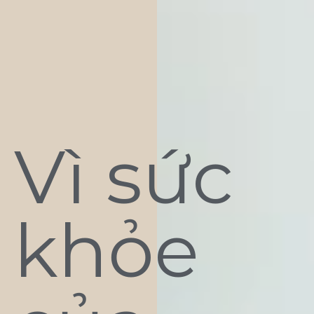
Vì sức
khỏe