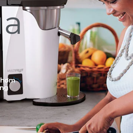
ủa
 thơm
ống