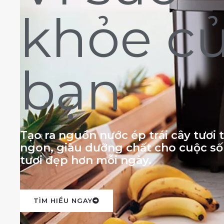
khỏe c
bạn
Tạo ra nguồn nước ép trái cây tươi
ngon, giàu dưỡng chất cho cuộc s
tươi đẹp hơn mỗi ngày.
TÌM HIỂU NGAY