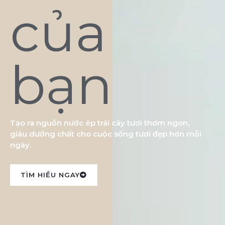
của
bạn
Tạo ra nguồn nước ép trái cây tươi thơm ngon,
giàu dưỡng chất cho cuộc sống tươi đẹp hơn mỗi
ngày.
TÌM HIỂU NGAY