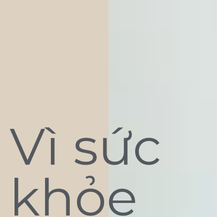
Vì sức
khỏe